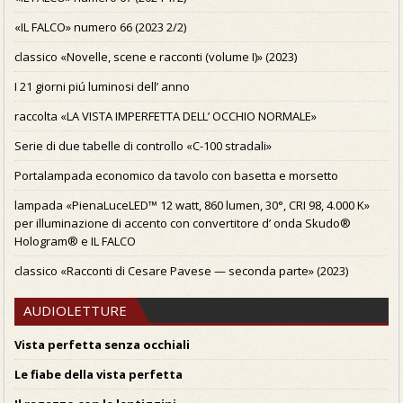
«IL FALCO» numero 66 (2023 2/2)
classico «Novelle, scene e racconti (volume I)» (2023)
I 21 giorni piú luminosi dell’ anno
raccolta «LA VISTA IMPERFETTA DELL’ OCCHIO NORMALE»
Serie di due tabelle di controllo «C-100 stradali»
Portalampada economico da tavolo con basetta e morsetto
lampada «PienaLuceLED™ 12 watt, 860 lumen, 30°, CRI 98, 4.000 K»
per illuminazione di accento con convertitore d’ onda Skudo®
Hologram® e IL FALCO
classico «Racconti di Cesare Pavese — seconda parte» (2023)
AUDIOLETTURE
Vista perfetta senza occhiali
Le fiabe della vista perfetta