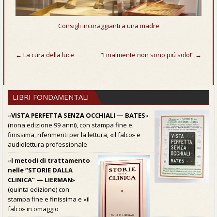
Consigli incoraggianti a una madre
← La cura della luce
“Finalmente non sono piú solo!” →
Navigazione
articoli
LIBRI FONDAMENTALI
«
VISTA PERFETTA SENZA OCCHIALI — BATES
»
(nona edizione 99 anni), con stampa fine e
finissima, riferimenti per la lettura, «il falco» e
audiolettura professionale
«
I metodi di trattamento
nelle “STORIE DALLA
CLINICA” — LIERMAN
»
(quinta edizione) con
stampa fine e finissima e «il
falco» in omaggio