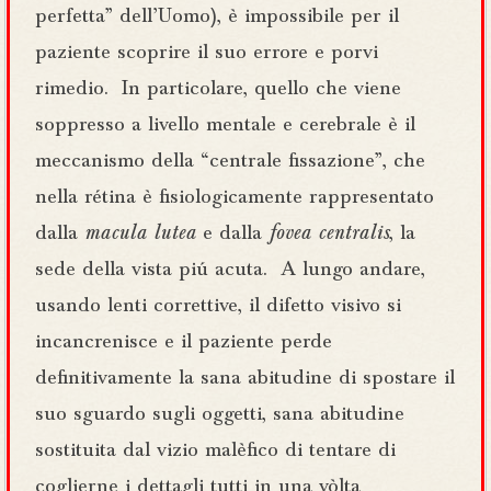
perfetta” dell’Uomo), è impossibile per il
paziente scoprire il suo errore e porvi
rimedio. In particolare, quello che viene
soppresso a livello mentale e cerebrale è il
meccanismo della “centrale fissazione”, che
nella rétina è fisiologicamente rappresentato
dalla
macula lutea
e dalla
fovea centralis
, la
sede della vista piú acuta. A lungo andare,
usando lenti correttive, il difetto visivo si
incancrenisce e il paziente perde
definitivamente la sana abitudine di spostare il
suo sguardo sugli oggetti, sana abitudine
sostituita dal vizio malèfico di tentare di
coglierne i dettagli tutti in una vòlta