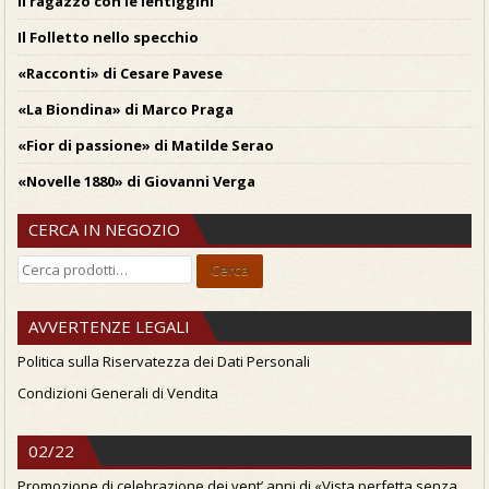
Il ragazzo con le lentiggini
Il Folletto nello specchio
«Racconti» di Cesare Pavese
«La Biondina» di Marco Praga
«Fior di passione» di Matilde Serao
«Novelle 1880» di Giovanni Verga
CERCA IN NEGOZIO
Cerca:
Cerca
AVVERTENZE LEGALI
Politica sulla Riservatezza dei Dati Personali
Condizioni Generali di Vendita
02/22
Promozione di celebrazione dei vent’ anni di «Vista perfetta senza