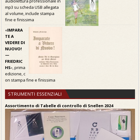
audiolettura professionale in
mp3 su scheda USB allegata
al volume, include stampa
fine e finissima
«
IMPARA
TE A
VEDERE DI
NUOVO!
—
FRIEDRIC
HS
»
, prima
edizione, c
on stampa fine e finissima
STRUMENTI ESSENZIALI
Assortimento di Tabelle di controllo di Snellen 2024