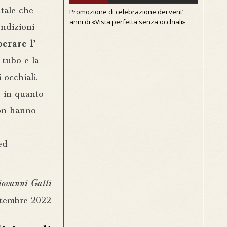
tale che
Promozione di celebrazione dei vent’
anni di «Vista perfetta senza occhiali»
ondizioni
perare l’
 tubo e la
 occhiali.
o in quanto
non hanno
ed
iovanni Gatti
ettembre 2022