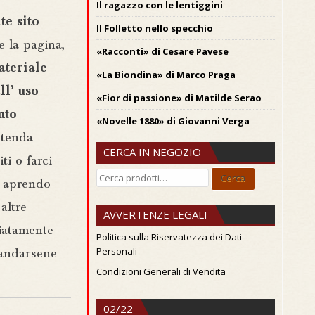
Il ragazzo con le lentiggini
e sito
Il Folletto nello specchio
e la pagina,
«Racconti» di Cesare Pavese
ateriale
«La Biondina» di Marco Praga
ll’ uso
«Fior di passione» di Matilde Serao
uto-
«Novelle 1880» di Giovanni Verga
tenda
CERCA IN NEGOZIO
ti o farci
Cerca:
Cerca
o aprendo
altre
AVVERTENZE LEGALI
iatamente
Politica sulla Riservatezza dei Dati
Personali
i andarsene
Condizioni Generali di Vendita
02/22