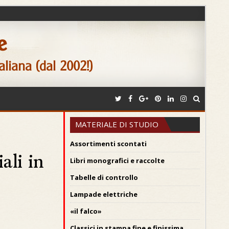
e
aliana (dal 2002!)
MATERIALE DI STUDIO
Assortimenti scontati
ali in
Libri monografici e raccolte
Tabelle di controllo
Lampade elettriche
«il falco»
Classici in stampa fine e finissima