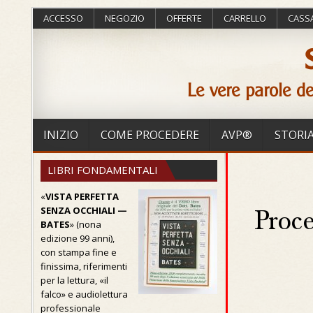
ACCESSO
NEGOZIO
OFFERTE
CARRELLO
CASS
Le vere parole de
INIZIO
COME PROCEDERE
AVP®
STORI
LIBRI FONDAMENTALI
«
VISTA PERFETTA
SENZA OCCHIALI —
Proce
BATES
» (nona
edizione 99 anni),
con stampa fine e
finissima, riferimenti
per la lettura, «il
falco» e audiolettura
professionale