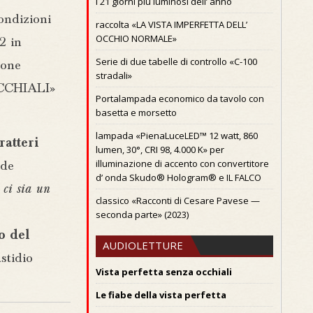
I 21 giorni piú luminosi dell’ anno
ondizioni
raccolta «LA VISTA IMPERFETTA DELL’
OCCHIO NORMALE»
2 in
Serie di due tabelle di controllo «C-100
ione
stradali»
OCCHIALI»
Portalampada economico da tavolo con
basetta e morsetto
lampada «PienaLuceLED™ 12 watt, 860
ratteri
lumen, 30°, CRI 98, 4.000 K» per
illuminazione di accento con convertitore
nde
d’ onda Skudo® Hologram® e IL FALCO
e
ci sia un
classico «Racconti di Cesare Pavese —
seconda parte» (2023)
o del
AUDIOLETTURE
stidio
Vista perfetta senza occhiali
Le fiabe della vista perfetta