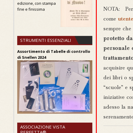
edizione, con stampa
NOTA: Per l
fine e finissima
come
utente
sempre che 
protetto da
STRUMENTI ESSENZIALI
personale o
Assortimento di Tabelle di controllo
di Snellen 2024
trattament
acquisire qu
dei libri o 
“scuole” e 
iniziative 
adesso la na
serenamente
ASSOCIAZIONE VISTA
PERFETTA®