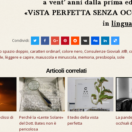
a vent’ anni dalla prima e
«ViSTA PERFETTA SENZA OC
in
lingua
Condividi:
o spazio doppio
,
caratteri ordinarî
,
colore nero
,
Consulenze Gioviali .it®
,
c
le
,
lèggere e capire
,
maiuscola e minuscola
,
memoria
,
presbiopía
,
sole
Articoli correlati
clissi di
Perché la «Lente Solare»
Il tedio della vista
La pande
del Dott. Bates non è
perfetta
occhiali 
pericolosa