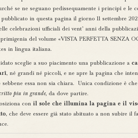
urché se ne seguano pedissequamente i principî e le c
pubblicato in questa pagina il giorno 11 settembre 202
lle celebrazioni ufficiali dei vent’ anni della pubblicaz
 e primigenia del volume «VISTA PERFETTA SENZA 
es in lingua italiana.
didato sceglie a suo piacimento una pubblicazione a
ca
arî
, né grandi né piccoli, e ne apre la pagina che inte
e sebbene essa non sia chiara. Unica condizione è ch
scritto piu in grande
, da dove partire.
posiziona con
il sole che illumina la pagina e il vis
to
, che deve essere già stato abituato a non subire il fa
uce.