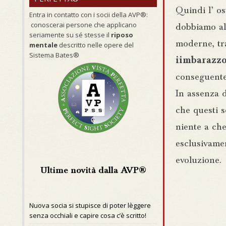
Quindi l’ os
Entra in contatto con i socii della AVP®:
conoscerai persone che applicano
dobbiamo al
seriamente su sé stesse il
riposo
moderne, tra 
mentale
descritto nelle opere del
Sistema Bates®
iimbarazzo
conseguente 
In assenza d
che questi 
niente a che
esclusivamen
evoluzione.
Ultime novità dalla AVP®
Nuova socia si stupisce di poter lèggere
senza occhiali e capire cosa c’è scritto!