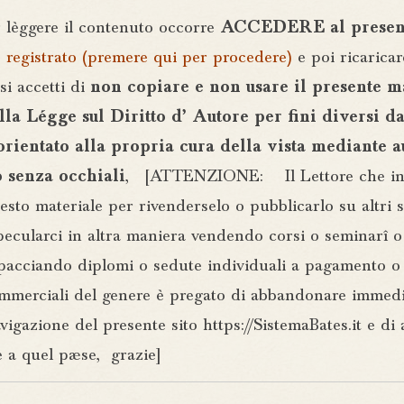
èggere il contenuto occorre
ACCEDERE al present
 registrato (premere qui per procedere)
e poi ricaricar
si accetti di
non copiare e non usare il presente m
lla Légge sul Diritto d’ Autore per fini diversi da
rientato alla propria cura della vista mediante a
o senza occhiali
, [ATTENZIONE: Il Lettore che in
esto materiale per rivenderselo o pubblicarlo su altri si
specularci in altra maniera vendendo corsi o seminarî 
spacciando diplomi o sedute individuali a pagamento o 
commerciali del genere è pregato di abbandonare immed
vigazione del presente sito https://SistemaBates.it e d
 a quel paese, grazie]