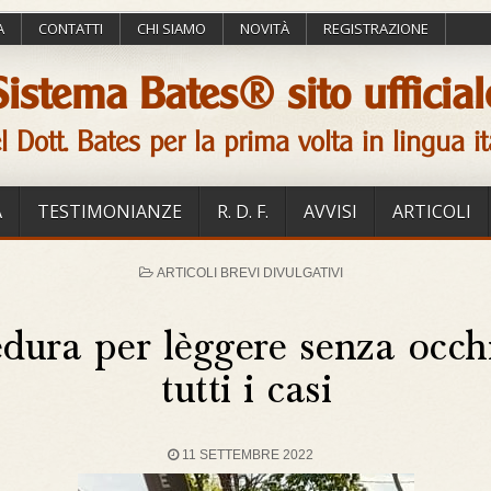
A
CONTATTI
CHI SIAMO
NOVITÀ
REGISTRAZIONE
Sistema Bates® sito ufficial
l Dott. Bates per la prima volta in lingua it
A
TESTIMONIANZE
R. D. F.
AVVISI
ARTICOLI
POSTED
ARTICOLI BREVI DIVULGATIVI
IN
dura per lèggere senza occhi
tutti i casi
11 SETTEMBRE 2022