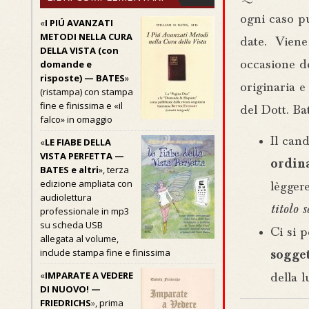
ogni caso p
«
I PIÚ AVANZATI
METODI NELLA CURA
date. Viene 
DELLA VISTA (con
domande e
occasione de
risposte) — BATES
»
originaria
(ristampa) con stampa
fine e finissima e «il
del Dott. Bat
falco» in omaggio
Il can
«
LE FIABE DELLA
VISTA PERFETTA —
ordin
BATES e altri
», terza
edizione ampliata con
lègger
audiolettura
titolo 
professionale in mp3
su scheda USB
Ci si 
allegata al volume,
include stampa fine e finissima
sogget
«
IMPARATE A VEDERE
della l
DI NUOVO! —
FRIEDRICHS
»
, prima