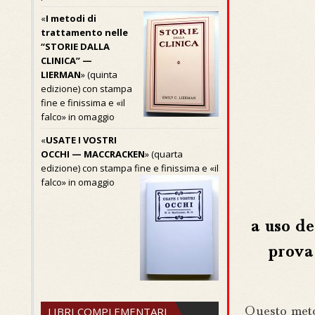
«
I metodi di
trattamento nelle
“STORIE DALLA
CLINICA” —
LIERMAN
» (quinta
edizione) con stampa
fine e finissima e «il
falco» in omaggio
«
USATE I VOSTRI
OCCHI — MACCRACKEN
» (quarta
edizione) con stampa fine e finissima e «il
falco» in omaggio
a uso de
prova 
LIBRI COMPLEMENTARI
Questo meto