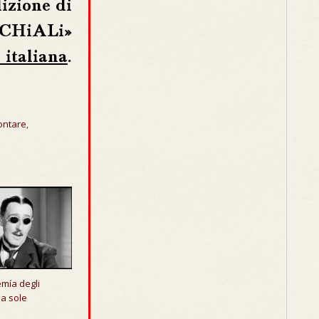
dizione di
CHiALi»
 italiana
.
ontare
,
mía degli
da sole