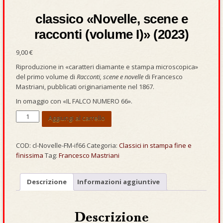
classico «Novelle, scene e
racconti (volume I)» (2023)
9,00
€
Riproduzione in «caratteri diamante e stampa microscopica»
del primo volume di
Racconti, scene e novelle
di Francesco
Mastriani, pubblicati originariamente nel 1867.
In omaggio con «IL FALCO NUMERO 66».
classico
Aggiungi al carrello
«Novelle,
scene
e
COD:
cl-Novelle-FM-if66
Categoria:
Classici in stampa fine e
racconti
finissima
Tag:
Francesco Mastriani
(volume
I)»
Descrizione
Informazioni aggiuntive
(2023)
quantità
Descrizione