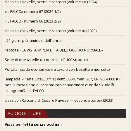
classico «Novelle, scene e racconti (volume II)» (2024)
«IL FALCO» numero 67 (2024 1/2)
«IL FALCO» numero 66 (2023 2/2)
classico «Novelle, scene e racconti (volume I)» (2023)
I 21 giorni piú luminosi dell’ anno
raccolta «LA VISTA IMPERFETTA DELL’ OCCHIO NORMALE»
Serie di due tabelle di controllo «C-100 stradali»
Portalampada economico da tavolo con basetta e morsetto
lampada «PienaLuceLED™ 12 watt, 860 lumen, 30°, CRI 98, 4.000 K»
per illuminazione di accento con convertitore d’ onda Skudo®
Hologram® e IL FALCO
classico «Racconti di Cesare Pavese — seconda parte» (2023)
AUDIOLETTURE
Vista perfetta senza occhiali