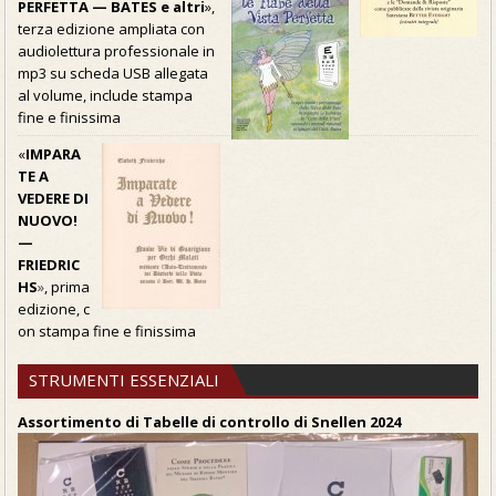
PERFETTA — BATES e altri
»,
terza edizione ampliata con
audiolettura professionale in
mp3 su scheda USB allegata
al volume, include stampa
fine e finissima
«
IMPARA
TE A
VEDERE DI
NUOVO!
—
FRIEDRIC
HS
»
, prima
edizione, c
on stampa fine e finissima
STRUMENTI ESSENZIALI
Assortimento di Tabelle di controllo di Snellen 2024