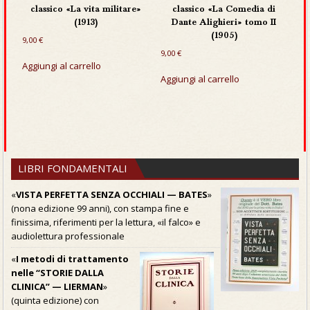
classico «La vita militare»
classico «La Comedía di
(1913)
Dante Alighieri» tomo II
(1905)
9,00
€
9,00
€
Aggiungi al carrello
Aggiungi al carrello
LIBRI FONDAMENTALI
«
VISTA PERFETTA SENZA OCCHIALI — BATES
»
(nona edizione 99 anni), con stampa fine e
finissima, riferimenti per la lettura, «il falco» e
audiolettura professionale
«
I metodi di trattamento
nelle “STORIE DALLA
CLINICA” — LIERMAN
»
(quinta edizione) con