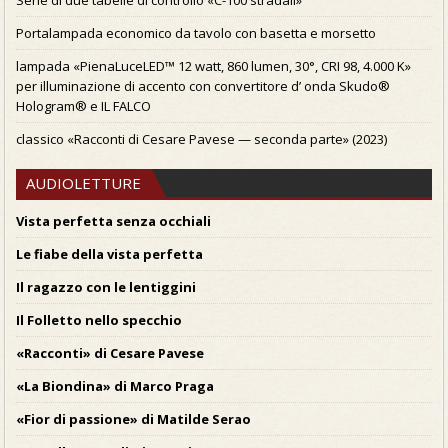
Serie di due tabelle di controllo «C-100 stradali»
Portalampada economico da tavolo con basetta e morsetto
lampada «PienaLuceLED™ 12 watt, 860 lumen, 30°, CRI 98, 4.000 K»
per illuminazione di accento con convertitore d’ onda Skudo®
Hologram® e IL FALCO
classico «Racconti di Cesare Pavese — seconda parte» (2023)
AUDIOLETTURE
Vista perfetta senza occhiali
Le fiabe della vista perfetta
Il ragazzo con le lentiggini
Il Folletto nello specchio
«Racconti» di Cesare Pavese
«La Biondina» di Marco Praga
«Fior di passione» di Matilde Serao