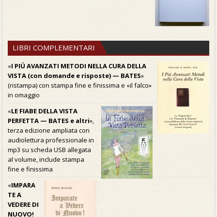
LIBRI COMPLEMENTARI
«
I PIÚ AVANZATI METODI NELLA CURA DELLA
VISTA (con domande e risposte) — BATES
»
(ristampa) con stampa fine e finissima e «il falco»
in omaggio
«
LE FIABE DELLA VISTA
PERFETTA — BATES e altri
»,
terza edizione ampliata con
audiolettura professionale in
mp3 su scheda USB allegata
al volume, include stampa
fine e finissima
«
IMPARA
TE A
VEDERE DI
NUOVO!