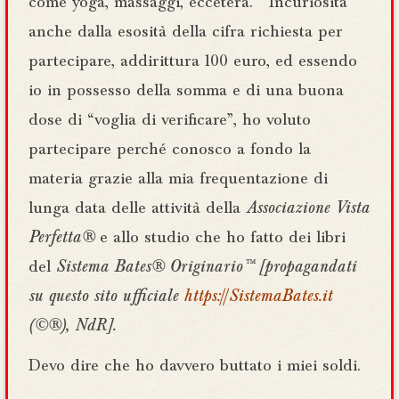
come yoga, massaggi, eccetera. Incuriosita
anche dalla esosità della cifra richiesta per
partecipare, addirittura 100 euro, ed essendo
io in possesso della somma e di una buona
dose di “voglia di verificare”, ho voluto
partecipare perché conosco a fondo la
materia grazie alla mia frequentazione di
lunga data delle attività della
Associazione Vista
Perfetta®
e allo studio che ho fatto dei libri
del
Sistema Bates® Originario™ [propagandati
su questo sito ufficiale
https://SistemaBates.it
(©®), NdR].
Devo dire che ho davvero buttato i miei soldi.