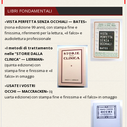
LIBRI FONDAMENTALI
«
VISTA PERFETTA SENZA OCCHIALI — BATES
»
(nona edizione 99 anni), con stampa fine e
finissima, riferimenti per la lettura, «il falco» e
audiolettura professionale
«
I metodi di trattamento
nelle “STORIE DALLA
CLINICA” — LIERMAN
»
(quinta edizione) con
stampa fine e finissima e «il
falco» in omaggio
«
USATE I VOSTRI
OCCHI — MACCRACKEN
» (q
uarta edizione) con stampa fine e finissima e «il falco» in omaggio