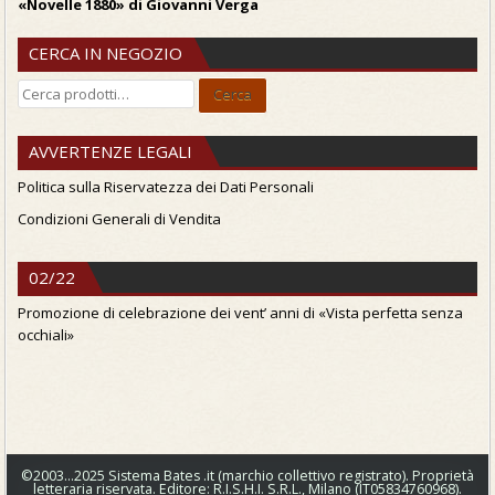
«Novelle 1880» di Giovanni Verga
CERCA IN NEGOZIO
Cerca:
Cerca
AVVERTENZE LEGALI
Politica sulla Riservatezza dei Dati Personali
Condizioni Generali di Vendita
02/22
Promozione di celebrazione dei vent’ anni di «Vista perfetta senza
occhiali»
©2003…2025 Sistema Bates .it (marchio collettivo registrato). Proprietà
letteraria riservata. Editore: R.I.S.H.I. S.R.L., Milano (IT05834760968).