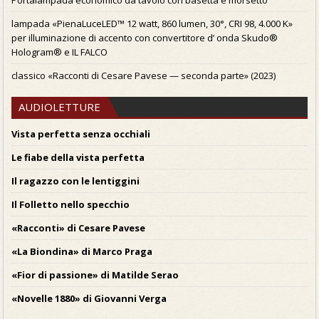
lampada «PienaLuceLED™ 12 watt, 860 lumen, 30°, CRI 98, 4.000 K»
per illuminazione di accento con convertitore d’ onda Skudo®
Hologram® e IL FALCO
classico «Racconti di Cesare Pavese — seconda parte» (2023)
AUDIOLETTURE
Vista perfetta senza occhiali
Le fiabe della vista perfetta
Il ragazzo con le lentiggini
Il Folletto nello specchio
«Racconti» di Cesare Pavese
«La Biondina» di Marco Praga
«Fior di passione» di Matilde Serao
«Novelle 1880» di Giovanni Verga