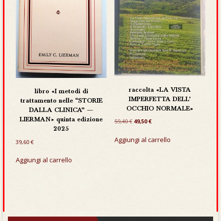
raccolta «LA VISTA
libro «I metodi di
IMPERFETTA DELL’
trattamento nelle “STORIE
OCCHIO NORMALE»
DALLA CLINICA” —
Il
Il
LIERMAN» quinta edizione
59,40
€
49,50
€
prezzo
prezzo
2025
originale
attuale
Aggiungi al carrello
39,60
€
era:
è:
59,40 €.
49,50 €.
Aggiungi al carrello