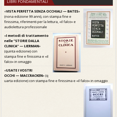
LIBRI FONDAMENTALI
«
VISTA PERFETTA SENZA OCCHIALI — BATES
»
(nona edizione 99 anni), con stampa fine e
finissima, riferimenti per la lettura, «il falco» e
audiolettura professionale
«
I metodi di trattamento
nelle “STORIE DALLA
CLINICA” — LIERMAN
»
(quinta edizione) con
stampa fine e finissima e «il
falco» in omaggio
«
USATE I VOSTRI
OCCHI — MACCRACKEN
» (q
uarta edizione) con stampa fine e finissima e «il falco» in omaggio