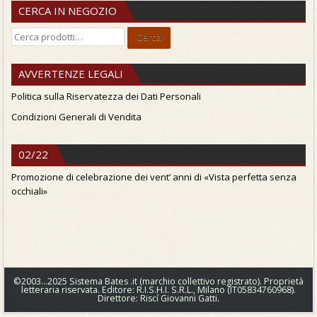
CERCA IN NEGOZIO
Cerca:
Cerca
AVVERTENZE LEGALI
Politica sulla Riservatezza dei Dati Personali
Condizioni Generali di Vendita
02/22
Promozione di celebrazione dei vent’ anni di «Vista perfetta senza
occhiali»
©2003…2025 Sistema Bates .it (marchio collettivo registrato). Proprietà
letteraria riservata. Editore: R.I.S.H.I. S.R.L., Milano (IT05834760968).
Direttore: Riscí Giovanni Gatti.