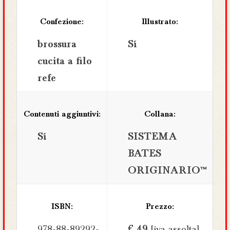
Confezione:
Illustrato:
brossura
Sí
cucita a filo
refe
Contenuti aggiuntivi:
Collana:
Sí
SISTEMA
BATES
ORIGINARIO™
ISBN:
Prezzo:
978-88-89292-
€ 49
[iva assolta]