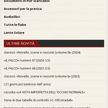
Documenti in PDF scaricabili
Accessorî per la pratica
Audiolibri
Tutte le fiabe
Lente Solare
ULTIME NOVITÀ
classico «Novelle, scene e racconti (volume II)» (2024)
«IL FALCO» numero 67 (2024 1/2)
«IL FALCO» numero 66 (2023 2/2)
classico «Novelle, scene e racconti (volume I)» (2023)
I 21 giorni piú luminosi dell’ anno
raccolta «LA VISTA IMPERFETTA DELL’ OCCHIO NORMALE»
Serie di due tabelle di controllo «C-100 stradali»
Portalampada economico da tavolo con basetta e morsetto