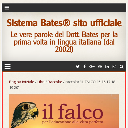
Sistema Bates® sito ufficiale
Le vere parole del Dott. Bates per la
prima volta in lingua italiana (dal
2002!)
Pagina iniziale
/
Libri
/
Raccolte
/ raccolta “IL FALCO 15 16 17 18
19 20”