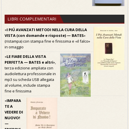
LIBRI COMPLEMENTARI
«
I PIÚ AVANZATI METODI NELLA CURA DELLA
VISTA (con domande e risposte) — BATES
»
(ristampa) con stampa fine e finissima e «il falco»
in omaggio
«
LE FIABE DELLA VISTA
PERFETTA — BATES e altri
»,
terza edizione ampliata con
audiolettura professionale in
mp3 su scheda USB allegata
al volume, include stampa
fine e finissima
«
IMPARA
TE A
VEDERE DI
NUOVO!
—