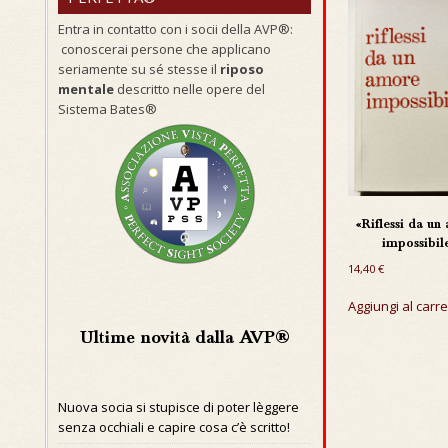
Entra in contatto con i socii della AVP®:
conoscerai persone che applicano
seriamente su sé stesse il
riposo
mentale
descritto nelle opere del
Sistema Bates®
«Riflessi da un
impossibil
14,40
€
Aggiungi al carre
Ultime novità dalla AVP®
Nuova socia si stupisce di poter lèggere
senza occhiali e capire cosa c’è scritto!