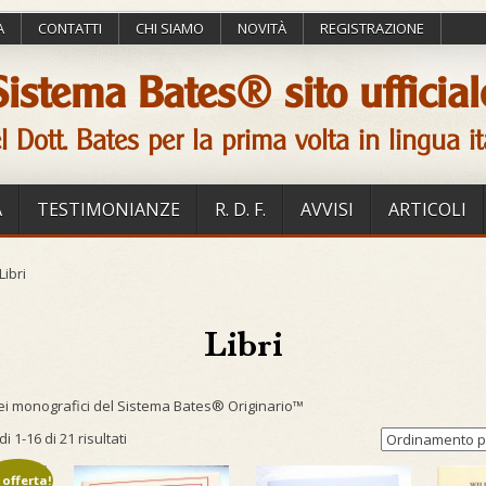
A
CONTATTI
CHI SIAMO
NOVITÀ
REGISTRAZIONE
Sistema Bates® sito ufficial
l Dott. Bates per la prima volta in lingua it
A
TESTIMONIANZE
R. D. F.
AVVISI
ARTICOLI
Libri
Libri
tacei monografici del Sistema Bates® Originario™
i 1-16 di 21 risultati
 offerta!