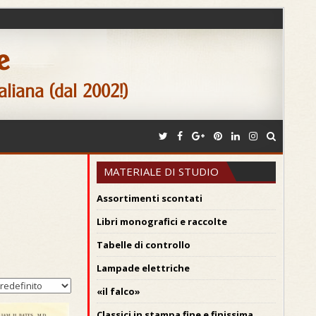
e
aliana (dal 2002!)
MATERIALE DI STUDIO
Assortimenti scontati
Libri monografici e raccolte
Tabelle di controllo
Lampade elettriche
«il falco»
Classici in stampa fine e finissima