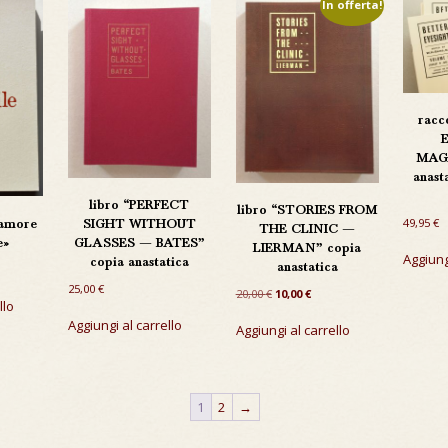
In offerta!
racc
MAGA
anast
libro “PERFECT
libro “STORIES FROM
49,95
€
 amore
SIGHT WITHOUT
THE CLINIC —
e»
GLASSES — BATES”
LIERMAN” copia
Aggiung
copia anastatica
anastatica
25,00
€
Il
Il
20,00
€
10,00
€
llo
prezzo
prezzo
Aggiungi al carrello
originale
attuale
Aggiungi al carrello
era:
è:
20,00 €.
10,00 €.
1
2
→