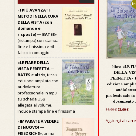
In
«
I PIÚ AVANZATI
METODI NELLA CURA
DELLA VISTA (con
domande e
risposte) — BATES
»
(ristampa) con stampa
fine e finissima e «il
falco» in omaggio
«
LE FIABE DELLA
libro «LE F
VISTA PERFETTA —
DELLA VI
BATES e altri
», terza
PERFETTA» t
edizione ampliata con
edizione ampli
audiolettura
audiolettu
professionale in mp3
professionale in
su scheda USB
documento .
allegata al volume,
Il
Il
36,99
€
23,99
€
include stampa fine e finissima
prezzo
pre
originale
attu
Aggiungi al carre
«
IMPARATE A VEDERE
era:
è:
DI NUOVO! —
36,99 €.
23,99
FRIEDRICHS
»
, prima