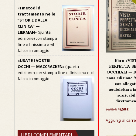
«
I metodi di
trattamento nelle
“STORIE DALLA
CLINICA” —
LIERMAN
» (quinta
edizione) con stampa
fine e finissima e «il
falco» in omaggio
«
USATE I VOSTRI
libro «VIS
OCCHI — MACCRACKEN
» (quarta
PERFETTA S
edizione) con stampa fine e finissima e «il
OCCHIALI — 
falco» in omaggio
nona edizione 9
con allegat
audiolettura 
scaricabil
direttamen
Il
Il
59,95
€
49,50
€
prezzo
pre
originale
attu
Aggiungi al carre
era:
è:
59,95 €.
49,50
LIBRI COMPLEMENTARI