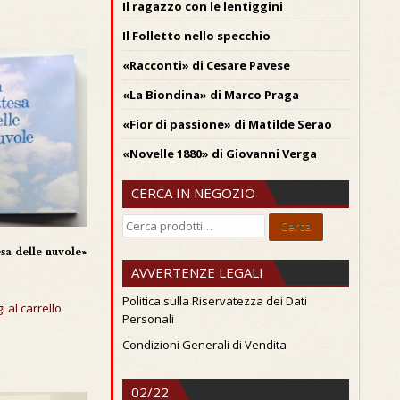
Il ragazzo con le lentiggini
Il Folletto nello specchio
«Racconti» di Cesare Pavese
«La Biondina» di Marco Praga
«Fior di passione» di Matilde Serao
«Novelle 1880» di Giovanni Verga
CERCA IN NEGOZIO
Cerca:
Cerca
esa delle nuvole»
AVVERTENZE LEGALI
Politica sulla Riservatezza dei Dati
i al carrello
Personali
Condizioni Generali di Vendita
02/22