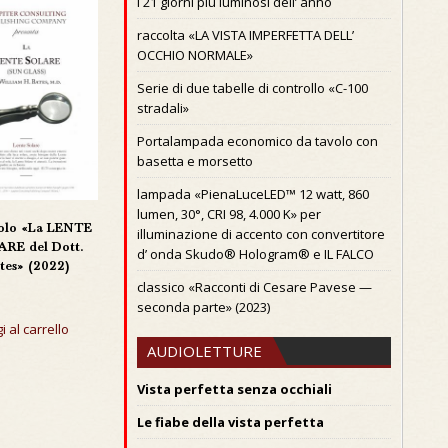
I 21 giorni piú luminosi dell’ anno
raccolta «LA VISTA IMPERFETTA DELL’
OCCHIO NORMALE»
Serie di due tabelle di controllo «C-100
stradali»
Portalampada economico da tavolo con
basetta e morsetto
lampada «PienaLuceLED™ 12 watt, 860
lumen, 30°, CRI 98, 4.000 K» per
olo «La LENTE
illuminazione di accento con convertitore
RE del Dott.
d’ onda Skudo® Hologram® e IL FALCO
tes» (2022)
classico «Racconti di Cesare Pavese —
seconda parte» (2023)
i al carrello
AUDIOLETTURE
Vista perfetta senza occhiali
Le fiabe della vista perfetta