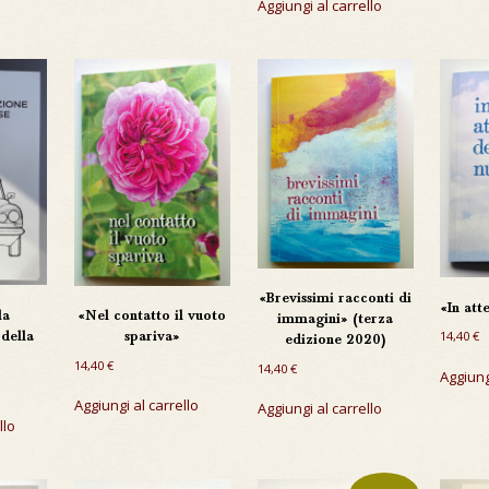
Aggiungi al carrello
«Brevissimi racconti di
«In att
la
«Nel contatto il vuoto
immagini» (terza
14,40
€
della
spariva»
edizione 2020)
14,40
€
14,40
€
Aggiung
Aggiungi al carrello
Aggiungi al carrello
llo