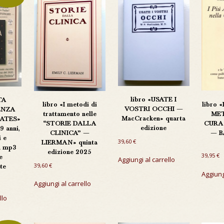
libro «USATE I
TA
libro 
libro «I metodi di
VOSTRI OCCHI —
ENZA
ME
trattamento nelle
MacCracken» quarta
BATES»
CURA
“STORIE DALLA
edizione
9 anni,
— B
CLINICA” —
i e
39,60
€
LIERMAN» quinta
in mp3
edizione 2025
39,95
€
e
Aggiungi al carrello
39,60
€
te
Aggiung
Aggiungi al carrello
zzo
ale
llo
 €.