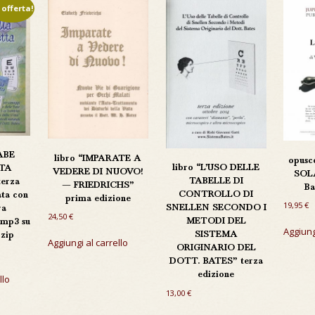
 offerta!
IABE
libro “IMPARATE A
opusc
libro “L’USO DELLE
STA
VEDERE DI NUOVO!
SOLA
TABELLE DI
erza
— FRIEDRICHS”
Ba
CONTROLLO DI
ata con
prima edizione
19,95
€
SNELLEN SECONDO I
ra
24,50
€
METODI DEL
 mp3 su
Aggiung
SISTEMA
zip
Aggiungi al carrello
ORIGINARIO DEL
DOTT. BATES” terza
zzo
edizione
ale
llo
13,00
€
 €.