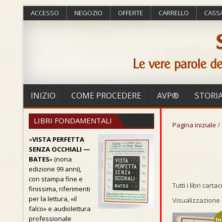
ACCESSO
NEGOZIO
OFFERTE
CARRELLO
CASS
Le vere parole de
INIZIO
COME PROCEDERE
AVP®
STORI
LIBRI FONDAMENTALI
Pagina iniziale
/ 
«
VISTA PERFETTA
SENZA OCCHIALI —
BATES
» (nona
edizione 99 anni),
con stampa fine e
Tutti i libri car
finissima, riferimenti
per la lettura, «il
Visualizzazione d
falco» e audiolettura
professionale
In