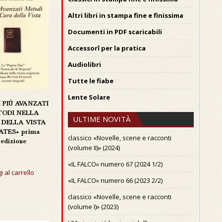
Altri libri in stampa fine e finissima
Documenti in PDF scaricabili
Accessorî per la pratica
Audiolibri
Tutte le fiabe
Lente Solare
«I PIÚ AVANZATI
TODI NELLA
ULTIME NOVITÀ
 DELLA VISTA
ATES» prima
classico «Novelle, scene e racconti
edizione
(volume II)» (2024)
«IL FALCO» numero 67 (2024 1/2)
i al carrello
«IL FALCO» numero 66 (2023 2/2)
classico «Novelle, scene e racconti
(volume I)» (2023)