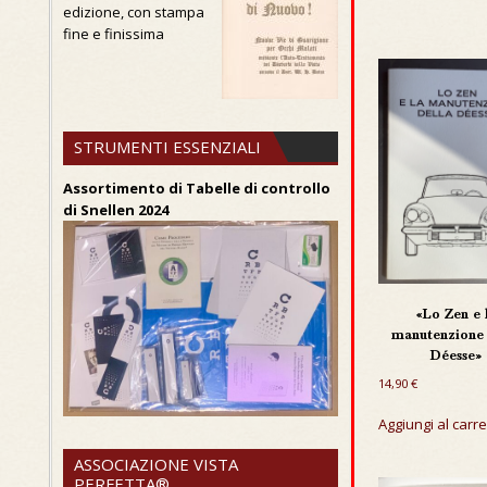
edizione, con stampa
fine e finissima
STRUMENTI ESSENZIALI
Assortimento di Tabelle di controllo
di Snellen 2024
«Lo Zen e 
manutenzione 
Déesse»
14,90
€
Aggiungi al carre
ASSOCIAZIONE VISTA
PERFETTA®