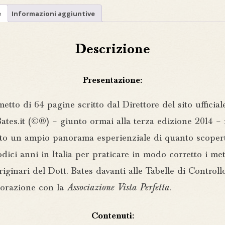
DI
e
Informazioni aggiuntive
SNELLEN
SECONDO
I
METODI
Descrizione
DEL
SISTEMA
ORIGINARIO
Presentazione:
DEL
DOTT.
etto di 64 pagine scritto dal Direttore del sito ufficial
BATES”
terza
ates.it (©®) – giunto ormai alla terza edizione 2014 – 
edizione
quantità
to un ampio panorama esperienziale di quanto scopert
odici anni in Italia per praticare in modo corretto i me
riginari del Dott. Bates davanti alle Tabelle di Controll
borazione con la
Associazione Vista Perfetta
.
Contenuti: