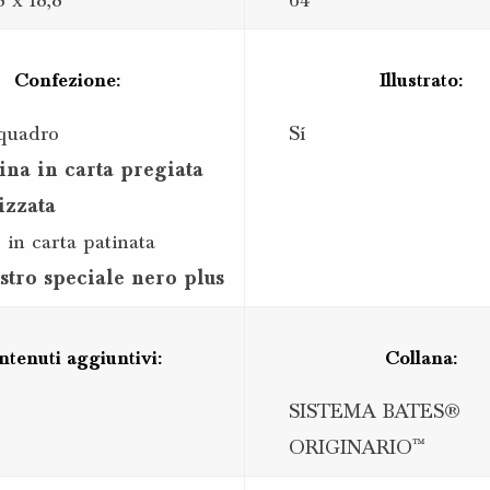
8 x 18,8
64
Confezione:
Illustrato:
quadro
Sí
ina in carta pregiata
izzata
 in carta patinata
stro speciale nero plus
ntenuti aggiuntivi:
Collana:
SISTEMA BATES®
ORIGINARIO™