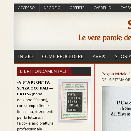
ACCESSO
NEGOZIO
OFFERTE
CARRELLO
CASS
Le vere parole de
INIZIO
COME PROCEDERE
AVP®
STORI
LIBRI FONDAMENTALI
Pagina iniziale
/
DEL SISTEMA ORI
«
VISTA PERFETTA
SENZA OCCHIALI —
BATES
» (nona
edizione 99 anni),
con stampa fine e
finissima, riferimenti
per la lettura, «il
falco» e audiolettura
professionale