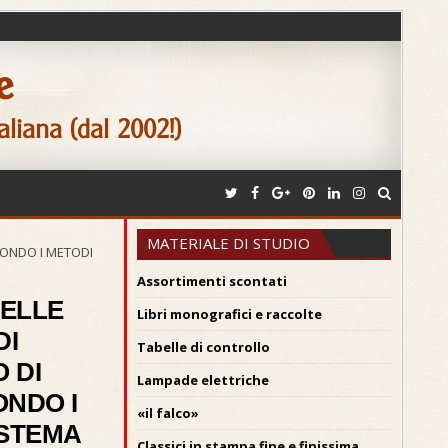
e
aliana (dal 2002!)
MATERIALE DI STUDIO
ECONDO I METODI
Assortimenti scontati
DELLE
Libri monografici e raccolte
DI
Tabelle di controllo
 DI
Lampade elettriche
NDO I
«il falco»
ISTEMA
Classici in stampa fine e finissima