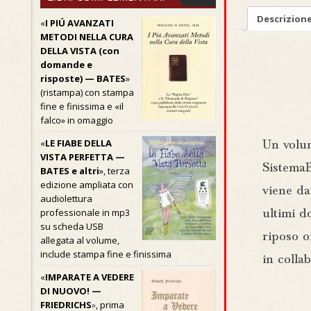
Descrizion
«
I PIÚ AVANZATI
METODI NELLA CURA
DELLA VISTA (con
domande e
risposte) — BATES
»
(ristampa) con stampa
fine e finissima e «il
falco» in omaggio
«
LE FIABE DELLA
Un volum
VISTA PERFETTA —
SistemaB
BATES e altri
», terza
edizione ampliata con
viene da
audiolettura
professionale in mp3
ultimi d
su scheda USB
riposo o
allegata al volume,
include stampa fine e finissima
in colla
«
IMPARATE A VEDERE
DI NUOVO! —
FRIEDRICHS
»
, prima