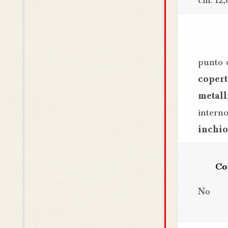
cm. 12,
punto 
copert
metall
interno
inchio
Co
No