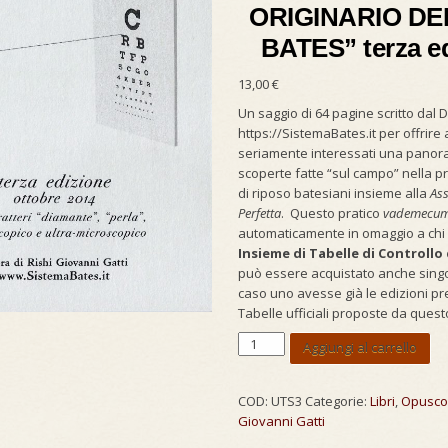
ORIGINARIO DE
BATES” terza e
13,00
€
Un saggio di 64 pagine scritto dal D
https://SistemaBates.it per offrire a
seriamente interessati una panora
scoperte fatte “sul campo” nella pr
di riposo batesiani insieme alla
Ass
Perfetta
. Questo pratico
vademecu
automaticamente in omaggio a chi
Insieme di Tabelle di Controllo 
può essere acquistato anche sing
caso uno avesse già le edizioni pr
Tabelle ufficiali proposte da questo
libro
Aggiungi al carrello
“L’USO
DELLE
TABELLE
COD:
UTS3
Categorie:
Libri
,
Opuscol
DI
Giovanni Gatti
CONTROLLO