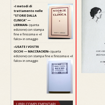
«
I metodi di
trattamento nelle
“STORIE DALLA
CLINICA” —
LIERMAN
» (quinta
edizione) con stampa
fine e finissima e «il
falco» in omaggio
«
USATE I VOSTRI
OCCHI — MACCRACKEN
» (quarta
edizione) con stampa fine e finissima e «il
falco» in omaggio
LIBRI COMPLEMENTARI