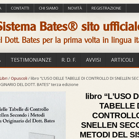
A
CONTATTI
CHI SIAMO
NOVITÀ
REGISTRAZIONE
Sistema Bates® sito ufficial
l Dott. Bates per la prima volta in lingua it
A
TESTIMONIANZE
R. D. F.
AVVISI
ARTICOLI
Libri
/
Opuscoli
/ libro “L’USO DELLE TABELLE DI CONTROLLO DI SNELLEN S
GINARIO DEL DOTT. BATES” terza edizione
libro “L’USO 
TABELLE 
CONTROLLO
SNELLEN SECO
METODI DEL S