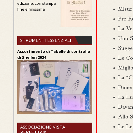
edizione, con stampa
fine e finissima
Misur
Pre-Re
La Ver
Uno S
STRUMENTI ESSENZIALI
Sugge
Assortimento di Tabelle di controllo
di Snellen 2024
Le Co
Migli
La “C
Dimen
La Lu
Davan
Allo 
ASSOCIAZIONE VISTA
Le Le
PERFETTA®