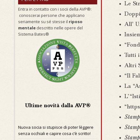
Le Str
Entra in contatto con i socii della AVP®:
Doppi
conoscerai persone che applicano
seriamente su sé stesse il
riposo
All’ U
mentale
descritto nelle opere del
Sistema Bates®
Insiem
“Fond
Tutti 
Altri 
“Il Fa
La “A
L’ “Is
Ultime novità dalla AVP®
“https
Stamp
Nuova socia si stupisce di poter lèggere
Stampa
senza occhiali e capire cosa c’è scritto!
Stampa