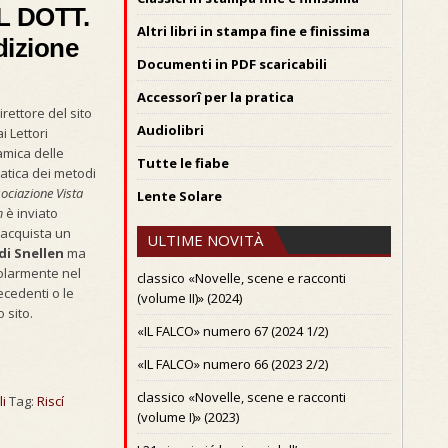
L DOTT.
Altri libri in stampa fine e finissima
dizione
Documenti in PDF scaricabili
Accessorî per la pratica
irettore del sito
Audiolibri
i Lettori
mica delle
Tutte le fiabe
atica dei metodi
ociazione Vista
Lente Solare
m
è inviato
 acquista un
ULTIME NOVITÀ
di Snellen
ma
olarmente nel
classico «Novelle, scene e racconti
ecedenti o le
(volume II)» (2024)
 sito.
«IL FALCO» numero 67 (2024 1/2)
«IL FALCO» numero 66 (2023 2/2)
classico «Novelle, scene e racconti
i
Tag:
Riscí
(volume I)» (2023)