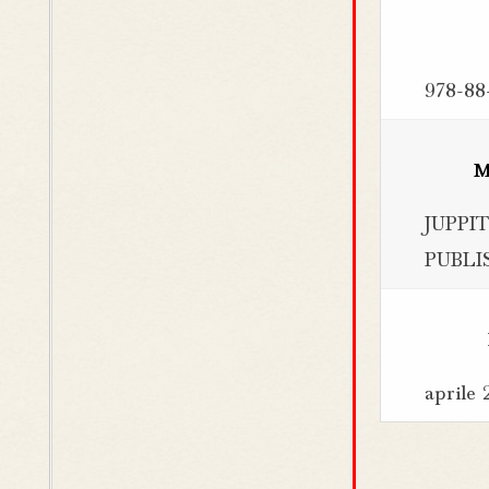
978-88
M
JUPPI
PUBL
aprile 