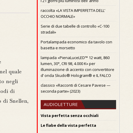
I 21 giorni piú luminosi dell’ anno
raccolta «LA VISTA IMPERFETTA DELL’
OCCHIO NORMALE»
Serie di due tabelle di controllo «C-100
stradali»
Portalampada economico da tavolo con
basetta e morsetto
lampada «PienaLuceLED™ 12 watt, 860
e
lumen, 30°, CRI 98, 4.000 K» per
illuminazione di accento con convertitore
nel quale
d’ onda Skudo® Hologram® e IL FALCO
o negli
classico «Racconti di Cesare Pavese —
seconda parte» (2023)
todi di
o di Snellen,
AUDIOLETTURE
Vista perfetta senza occhiali
Le fiabe della vista perfetta