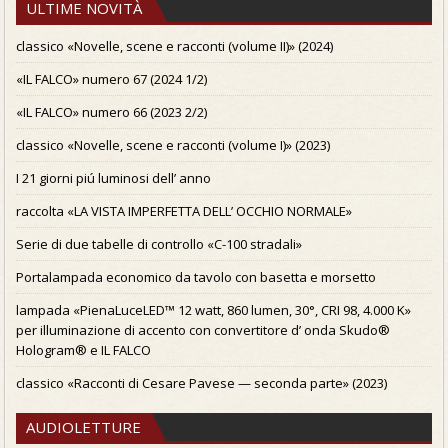
ULTIME NOVITÀ
classico «Novelle, scene e racconti (volume II)» (2024)
«IL FALCO» numero 67 (2024 1/2)
«IL FALCO» numero 66 (2023 2/2)
classico «Novelle, scene e racconti (volume I)» (2023)
I 21 giorni piú luminosi dell’ anno
raccolta «LA VISTA IMPERFETTA DELL’ OCCHIO NORMALE»
Serie di due tabelle di controllo «C-100 stradali»
Portalampada economico da tavolo con basetta e morsetto
lampada «PienaLuceLED™ 12 watt, 860 lumen, 30°, CRI 98, 4.000 K»
per illuminazione di accento con convertitore d’ onda Skudo®
Hologram® e IL FALCO
classico «Racconti di Cesare Pavese — seconda parte» (2023)
AUDIOLETTURE