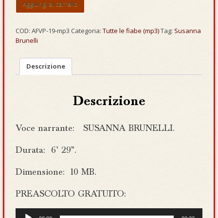
«L’
Aggiungi al carrello
Albero
del
Congo»
COD:
AFVP-19-mp3
Categoria:
Tutte le fiabe (mp3)
Tag:
Susanna
[mp3]
Brunelli
quantità
Descrizione
Descrizione
Voce narrante: SUSANNA BRUNELLI.
Durata: 6’ 29”.
Dimensione: 10 MB.
PREASCOLTO GRATUITO:
Audio