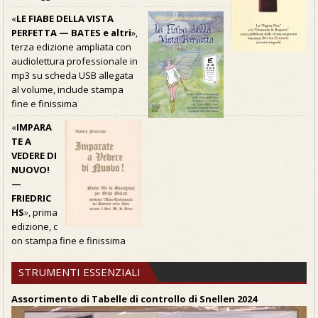
«
LE FIABE DELLA VISTA
PERFETTA — BATES e altri
»,
terza edizione ampliata con
audiolettura professionale in
mp3 su scheda USB allegata
al volume, include stampa
fine e finissima
«
IMPARA
TE A
VEDERE DI
NUOVO!
—
FRIEDRIC
HS
»
, prima
edizione, c
on stampa fine e finissima
STRUMENTI ESSENZIALI
Assortimento di Tabelle di controllo di Snellen 2024