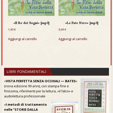
«Il Re dei Sogni» [mp3]
«Le Fate Nere» [mp3]
1,49
€
0,69
€
Aggiungi al carrello
Aggiungi al carrello
LIBRI FONDAMENTALI
«
VISTA PERFETTA SENZA OCCHIALI — BATES
»
(nona edizione 99 anni), con stampa fine e
finissima, riferimenti per la lettura, «il falco» e
audiolettura professionale
«
I metodi di trattamento
nelle “STORIE DALLA