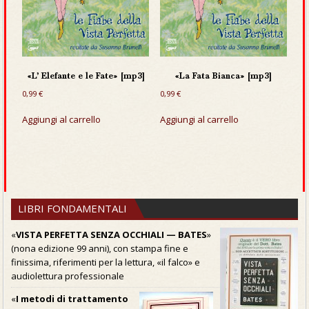
«L’ Elefante e le Fate» [mp3]
«La Fata Bianca» [mp3]
0,99
€
0,99
€
Aggiungi al carrello
Aggiungi al carrello
LIBRI FONDAMENTALI
«
VISTA PERFETTA SENZA OCCHIALI — BATES
»
(nona edizione 99 anni), con stampa fine e
finissima, riferimenti per la lettura, «il falco» e
audiolettura professionale
«
I metodi di trattamento