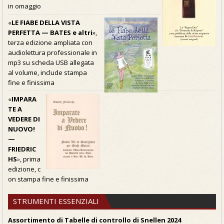
in omaggio
«
LE FIABE DELLA VISTA
PERFETTA — BATES e altri
»,
terza edizione ampliata con
audiolettura professionale in
mp3 su scheda USB allegata
al volume, include stampa
fine e finissima
«
IMPARA
TE A
VEDERE DI
NUOVO!
—
FRIEDRIC
HS
»
, prima
edizione, c
on stampa fine e finissima
STRUMENTI ESSENZIALI
Assortimento di Tabelle di controllo di Snellen 2024