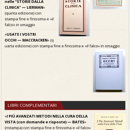
nelle “STORIE DALLA
CLINICA” — LIERMAN
»
(quinta edizione) con
stampa fine e finissima e «il
falco» in omaggio
«
USATE I VOSTRI
OCCHI — MACCRACKEN
» (q
uarta edizione) con stampa fine e finissima e «il falco» in omaggio
LIBRI COMPLEMENTARI
«
I PIÚ AVANZATI METODI NELLA CURA DELLA
VISTA (con domande e risposte) — BATES
»
(ristampa) con stampa fine e finissima e «il falco»