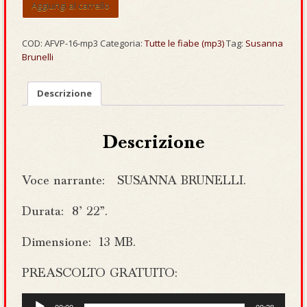
«L’
Aggiungi al carrello
Omino
del
Sonno»
COD:
AFVP-16-mp3
Categoria:
Tutte le fiabe (mp3)
Tag:
Susanna
[mp3]
Brunelli
quantità
Descrizione
Descrizione
Voce narrante: SUSANNA BRUNELLI.
Durata: 8’ 22”.
Dimensione: 13 MB.
PREASCOLTO GRATUITO:
Audio