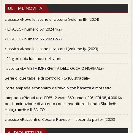
ULTIME NOVITÀ
classico «Novelle, scene e racconti (volume II)» (2024)
«IL FALCO» numero 67 (2024 1/2)
«IL FALCO» numero 66 (2023 2/2)
classico «Novelle, scene e racconti (volume I)» (2023)
I 21 giorni piú luminosi dell’ anno
raccolta «LA VISTA IMPERFETTA DELL’ OCCHIO NORMALE»
Serie di due tabelle di controllo «C-100 stradali»
Portalampada economico da tavolo con basetta e morsetto
lampada «PienaLuceLED™ 12 watt, 860 lumen, 30°, CRI 98, 4.000 K»
per illuminazione di accento con convertitore d’ onda Skudo®
Hologram® e IL FALCO
classico «Racconti di Cesare Pavese — seconda parte» (2023)
AUDIOLETTURE