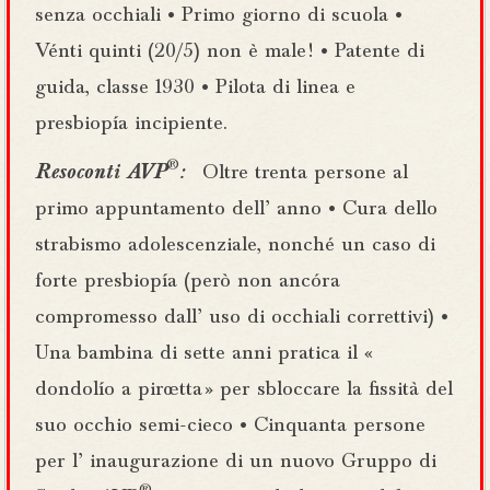
senza occhiali • Primo giorno di scuola •
Vénti quinti (20/5) non è male ! • Patente di
guida, classe 1930 • Pilota di linea e
presbiopía incipiente.
®
Resoconti AVP
:
Oltre trenta persone al
primo appuntamento dell’ anno • Cura dello
strabismo adolescenziale, nonché un caso di
forte presbiopía (però non ancóra
compromesso dall’ uso di occhiali correttivi) •
Una bambina di sette anni pratica il «
dondolío a piroetta » per sbloccare la fissità del
suo occhio semi-cieco • Cinquanta persone
per l’ inaugurazione di un nuovo Gruppo di