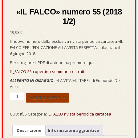
«IL FALCO» numero 55 (2018
1/2)
19,98
€
Il nuovo numero della esclusiva rivista periodica cartacea «IL
FALCO PER L’EDUCAZIONE ALLA VISTA PERFETTA», rilasciato il
6 giugno 2018.
Per sfogliare il PDF di anteprima premere qui:
IL_FALCO-55-copertina-sommario-estratti
ALLEGATO IN OMAGGIO
: «LA VITA MILITARE» di Edmondo De
Amicis.
«IL
Aggiungi al carrello
FALCO»
numero
55
COD:
if55
Categoria:
IL FALCO rivista periodica cartacea
(2018
1/2)
Descrizione
Informazioni aggiuntive
quantità