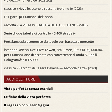
«IL FALCO» numero 66 (2023 2/2)
classico «Novelle, scene e racconti (volume I)» (2023)
I 21 giorni piú luminosi dell’ anno
raccolta «LA VISTA IMPERFETTA DELL’ OCCHIO NORMALE»
Serie di due tabelle di controllo «C-100 stradali»
Portalampada economico da tavolo con basetta e morsetto
lampada «PienaLuceLED™ 12 watt, 860 lumen, 30°, CRI 98, 4.000 K»
per illuminazione di accento con convertitore d’ onda Skudo®
Hologram® e IL FALCO
classico «Racconti di Cesare Pavese — seconda parte» (2023)
AUDIOLETTURE
Vista perfetta senza occhiali
Le fiabe della vista perfetta
Il ragazzo con le lentiggini