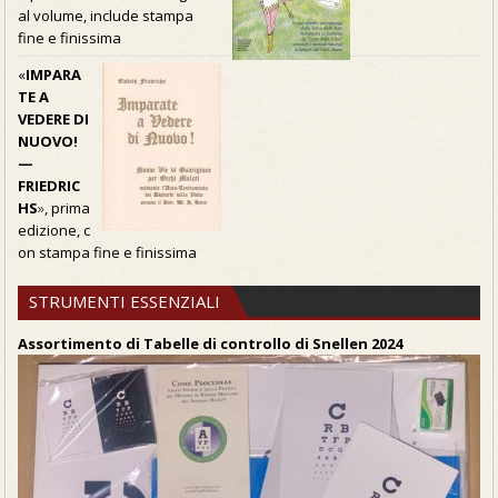
al volume, include stampa
fine e finissima
«
IMPARA
TE A
VEDERE DI
NUOVO!
—
FRIEDRIC
HS
»
, prima
edizione, c
on stampa fine e finissima
STRUMENTI ESSENZIALI
Assortimento di Tabelle di controllo di Snellen 2024