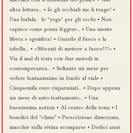
alleviato con il dondolío del pollice • Tutt’
altra lettura… • Io gli occhiali me li tengo ! •
Una bufala :
lo “yoga” per gli occhi • Non
capisco come possa lèggere… • Una mente
libera e sgombra ! • Guardo il fuoco e la
tabella… • « Sfòrzati di mettere a fuoco ! ! ! » •
Via il mal di testa con due metodi in
contemporanea… • Soltanto un mese per
vedere lontanissimo in fondo al viale •
Cinquemila euro risparmiati… • Dopo appena
un mese di auto-trattamento… • Una
buonissima notizia • Al centro della testa • I
beneficî del “clima” • Prescrizione dimezzata,
macchie sulla rètina scomparse • Dodici anni