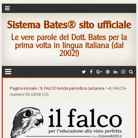
Sistema Bates® sito ufficiale
Le vere parole del Dott. Bates per la
prima volta in lingua italiana (dal
2002!)
Pagina iniziale
/
IL FALCO rivista periodica cartacea
/ «IL FALCO»
numero 55 (2018 1/2)