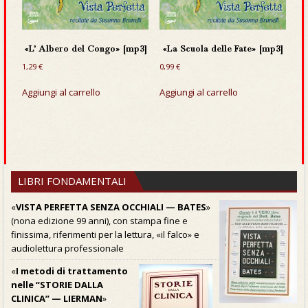
«L’ Albero del Congo» [mp3]
«La Scuola delle Fate» [mp3]
1,29
€
0,99
€
Aggiungi al carrello
Aggiungi al carrello
LIBRI FONDAMENTALI
«
VISTA PERFETTA SENZA OCCHIALI — BATES
»
(nona edizione 99 anni), con stampa fine e
finissima, riferimenti per la lettura, «il falco» e
audiolettura professionale
«
I metodi di trattamento
nelle “STORIE DALLA
CLINICA” — LIERMAN
»