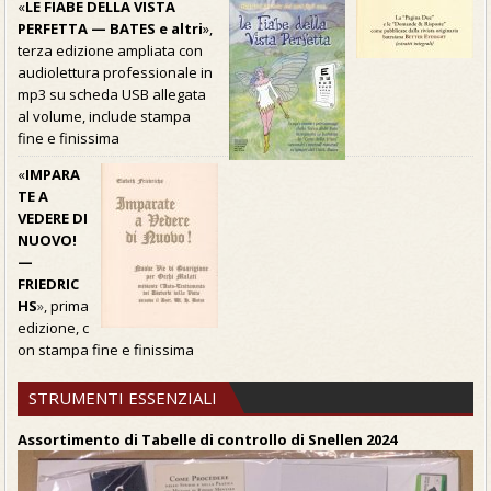
«
LE FIABE DELLA VISTA
PERFETTA — BATES e altri
»,
terza edizione ampliata con
audiolettura professionale in
mp3 su scheda USB allegata
al volume, include stampa
fine e finissima
«
IMPARA
TE A
VEDERE DI
NUOVO!
—
FRIEDRIC
HS
»
, prima
edizione, c
on stampa fine e finissima
STRUMENTI ESSENZIALI
Assortimento di Tabelle di controllo di Snellen 2024