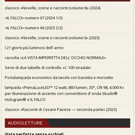
classico «Novelle, scene e racconti (volume II)» (2024)
«IL FALCO» numero 67 (2024 1/2)
«IL FALCO» numero 66 (2023 2/2)
classico «Novelle, scene e racconti (volume I)» (2023)
I 21 giorni piú luminosi dell’ anno
raccolta «LA VISTA IMPERFETTA DELL’ OCCHIO NORMALE»
Serie di due tabelle di controllo «C-100 stradali»
Portalampada economico da tavolo con basetta e morsetto
lampada «PienaLuceLED™ 12 watt, 860 lumen, 30°, CRI 98, 4.000 K»
per illuminazione di accento con convertitore d’ onda Skudo®
Hologram® e IL FALCO
classico «Racconti di Cesare Pavese — seconda parte» (2023)
AUDIOLETTURE
Vista perfetta senza occhiali