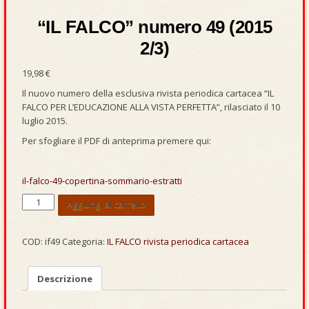
“IL FALCO” numero 49 (2015
2/3)
19,98
€
Il nuovo numero della esclusiva rivista periodica cartacea “IL
FALCO PER L’EDUCAZIONE ALLA VISTA PERFETTA”, rilasciato il 10
luglio 2015.
Per sfogliare il PDF di anteprima premere qui:
il-falco-49-copertina-sommario-estratti
“IL
Aggiungi al carrello
FALCO”
numero
49
COD:
if49
Categoria:
IL FALCO rivista periodica cartacea
(2015
2/3)
Descrizione
quantità