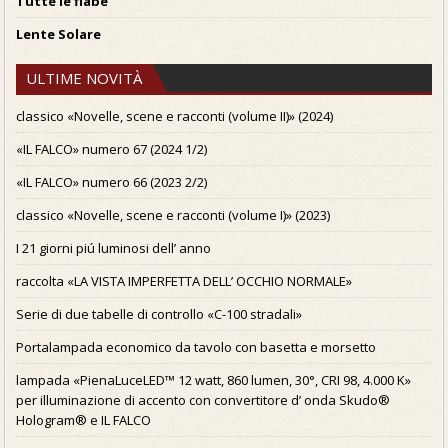
Tutte le fiabe
Lente Solare
ULTIME NOVITÀ
classico «Novelle, scene e racconti (volume II)» (2024)
«IL FALCO» numero 67 (2024 1/2)
«IL FALCO» numero 66 (2023 2/2)
classico «Novelle, scene e racconti (volume I)» (2023)
I 21 giorni piú luminosi dell’ anno
raccolta «LA VISTA IMPERFETTA DELL’ OCCHIO NORMALE»
Serie di due tabelle di controllo «C-100 stradali»
Portalampada economico da tavolo con basetta e morsetto
lampada «PienaLuceLED™ 12 watt, 860 lumen, 30°, CRI 98, 4.000 K»
per illuminazione di accento con convertitore d’ onda Skudo®
Hologram® e IL FALCO