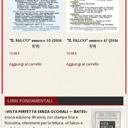
“IL FALCO” numero 52 (2016
“IL FALCO” numero 47 (2014
2/2)
3/3)
19,98
€
19,98
€
Aggiungi al carrello
Aggiungi al carrello
LIBRI FONDAMENTALI
«
VISTA PERFETTA SENZA OCCHIALI — BATES
»
(nona edizione 99 anni), con stampa fine e
finissima, riferimenti per la lettura, «il falco» e