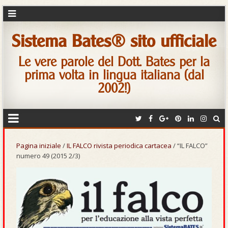
Sistema Bates® sito ufficiale
Le vere parole del Dott. Bates per la
prima volta in lingua italiana (dal
2002!)
Pagina iniziale
/
IL FALCO rivista periodica cartacea
/ “IL FALCO”
numero 49 (2015 2/3)