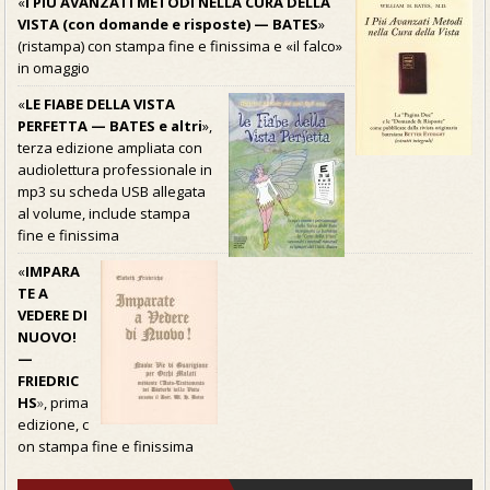
«
I PIÚ AVANZATI METODI NELLA CURA DELLA
VISTA (con domande e risposte) — BATES
»
(ristampa) con stampa fine e finissima e «il falco»
in omaggio
«
LE FIABE DELLA VISTA
PERFETTA — BATES e altri
»,
terza edizione ampliata con
audiolettura professionale in
mp3 su scheda USB allegata
al volume, include stampa
fine e finissima
«
IMPARA
TE A
VEDERE DI
NUOVO!
—
FRIEDRIC
HS
»
, prima
edizione, c
on stampa fine e finissima