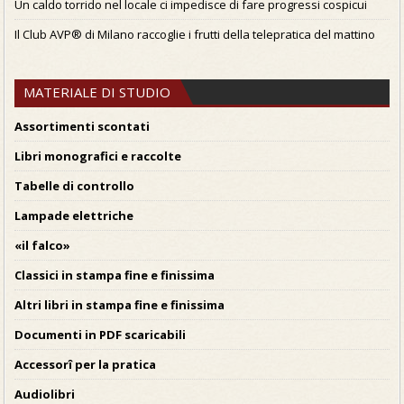
Un caldo torrido nel locale ci impedisce di fare progressi cospicui
Il Club AVP® di Milano raccoglie i frutti della telepratica del mattino
MATERIALE DI STUDIO
Assortimenti scontati
Libri monografici e raccolte
Tabelle di controllo
Lampade elettriche
«il falco»
Classici in stampa fine e finissima
Altri libri in stampa fine e finissima
Documenti in PDF scaricabili
Accessorî per la pratica
Audiolibri