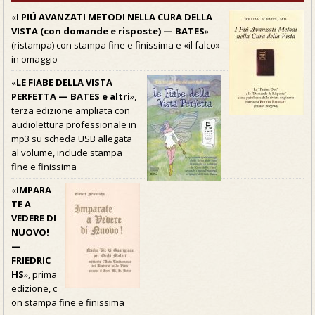
«
I PIÚ AVANZATI METODI NELLA CURA DELLA
VISTA (con domande e risposte) — BATES
»
(ristampa) con stampa fine e finissima e «il falco»
in omaggio
«
LE FIABE DELLA VISTA
PERFETTA — BATES e altri
»,
terza edizione ampliata con
audiolettura professionale in
mp3 su scheda USB allegata
al volume, include stampa
fine e finissima
«
IMPARA
TE A
VEDERE DI
NUOVO!
—
FRIEDRIC
HS
»
, prima
edizione, c
on stampa fine e finissima