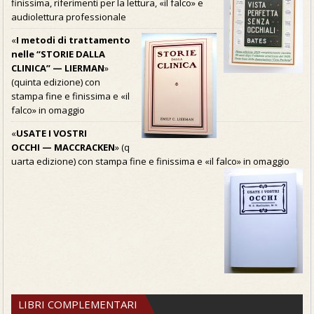
finissima, riferimenti per la lettura, «il falco» e
audiolettura professionale
«
I metodi di trattamento
nelle “STORIE DALLA
CLINICA” — LIERMAN
»
(quinta edizione) con
stampa fine e finissima e «il
falco» in omaggio
«
USATE I VOSTRI
OCCHI — MACCRACKEN
» (q
uarta edizione) con stampa fine e finissima e «il falco» in omaggio
LIBRI COMPLEMENTARI