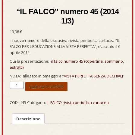
“IL FALCO” numero 45 (2014
1/3)
19,98
€
Il nuovo numero della esclusiva rivista periodica cartacea “IL
FALCO PER L’EDUCAZIONE ALLA VISTA PERFETTA”, rilasciato il 6
aprile 2014.
Qui la presentazione:
il falco numero 45 (copertina, sommario,
estratti)
NOTA: allegato in omaggio a “
VISTA PERFETTA SENZA OCCHIALI
”
“IL
Aggiungi al carrello
FALCO”
numero
45
COD:
if45
Categoria:
IL FALCO rivista periodica cartacea
(2014
1/3)
Descrizione
quantità